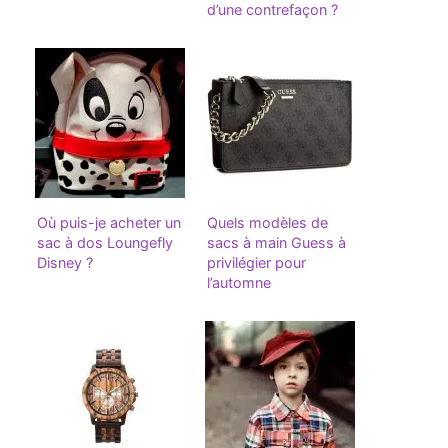
d’une contrefaçon ?
Où puis-je acheter un
Quels modèles de
sac à dos Loungefly
sacs à main Guess à
Disney ?
privilégier pour
l’automne