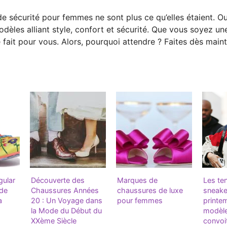
de sécurité pour femmes ne sont plus ce qu’elles étaient. O
dèles alliant style, confort et sécurité. Que vous soyez un
 fait pour vous. Alors, pourquoi attendre ? Faites dès main
gular
Découverte des
Marques de
Les te
 de
Chaussures Années
chaussures de luxe
sneake
a
20 : Un Voyage dans
pour femmes
printem
la Mode du Début du
modèle
XXème Siècle
convoi